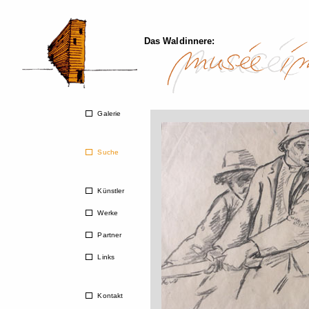
Das Waldinnere:
Galerie
Suche
Künstler
Werke
Partner
Links
Kontakt