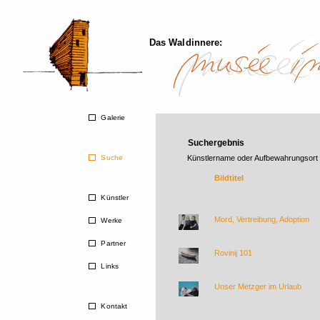
Das Waldinnere:
Galerie
Suchergebnis
Suche
Künstlername oder Aufbewahrungsort
Bildtitel
Künstler
Mord, Vertreibung, Adoption
Werke
Partner
Rovinij 101
Links
Unser Metzger im Urlaub
Kontakt